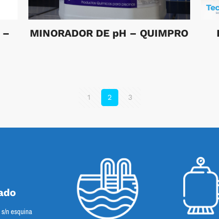
 –
MINORADOR DE pH – QUIMPRO
1
2
3
ado
s s/n esquina