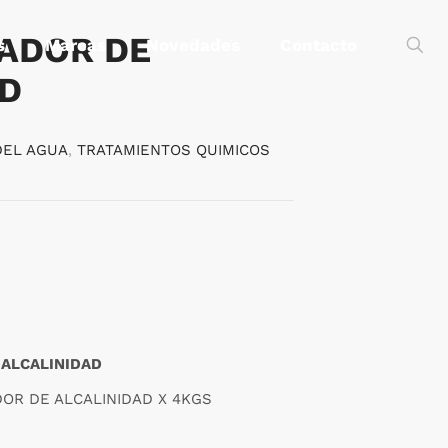
ADOR DE
s
Marcas
Novedades
Contacto
AD
DEL AGUA
,
TRATAMIENTOS QUIMICOS
 ALCALINIDAD
DOR DE ALCALINIDAD X 4KGS