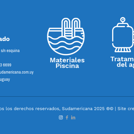
ado
s s/n esquina
23 6699
damericana.com.uy
ruguay
os los derechos reservados, Sudamericana 2025 ®© | Site cre