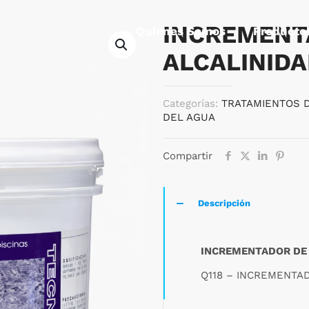
INCREMENT
Quienes Somos
Producto
ALCALINID
Categorías:
TRATAMIENTOS 
DEL AGUA
Compartir
Descripción
INCREMENTADOR DE
Q118 – INCREMENTA