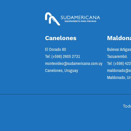
Canelones
Maldon
El Dorado 80
Bulevar Artiga
Tel: (+598) 2605 2731
Tacuarembó.
montevideo@sudamericana.com.uy
Tel: (+598) 42
Canelones, Uruguay
maldonado@su
Maldonado, U
Tod