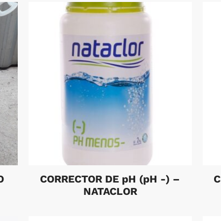
O
CORRECTOR DE pH (pH -) –
C
NATACLOR