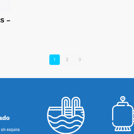
S –
1
2
3
ado
s s/n esquina