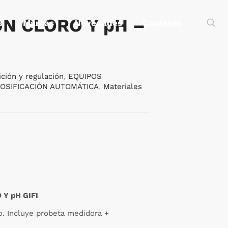
ÓN CLORO Y pH –
s
Marcas
Novedades
Contacto
ción y regulación
,
EQUIPOS
OSIFICACIÓN AUTOMÁTICA
,
Materiales
 Y pH GIFI
o. Incluye probeta medidora +