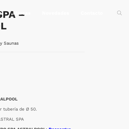
SPA –
s
Marcas
Novedades
Contacto
L
 y Saunas
RALPOOL
r tubería de Ø 50.
ASTRAL SPA