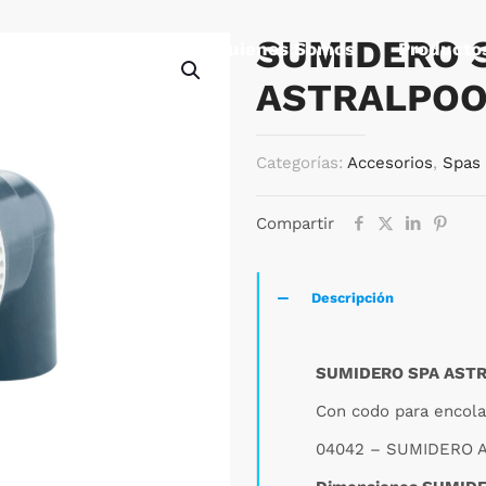
SUMIDERO 
Quienes Somos
Producto
ASTRALPOO
Categorías:
Accesorios
,
Spas
Compartir
Descripción
SUMIDERO SPA AST
Con codo para encola
04042 – SUMIDERO 