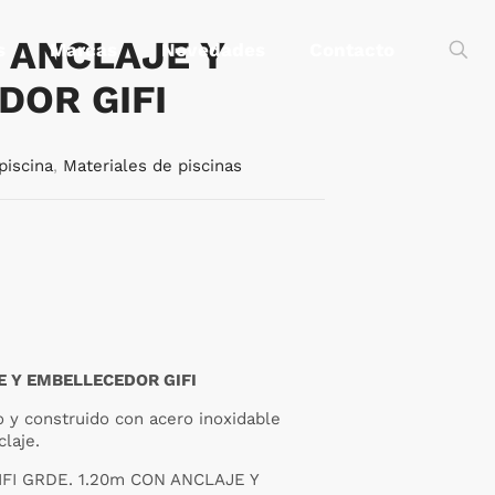
 ANCLAJE Y
s
Marcas
Novedades
Contacto
DOR GIFI
piscina
,
Materiales de piscinas
E Y EMBELLECEDOR GIFI
o y construido con acero inoxidable
claje.
IFI GRDE. 1.20m CON ANCLAJE Y