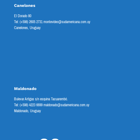
Canelones
El Dorado 80
Tel: (+598) 2605 2731 montevideo@sudamericana.com.uy
Canelones, Uruguay
Maldonado
Bulevar Artigas s/n esquina Tacuarembó.
Tel: (+598) 4223 6699 maldonado@sudamericana.com.uy
Maldonado, Uruguay