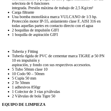
selectora de 6 funciones
integrada. Presión máxima de trabajo de 2,5 Kg/cm²
Carga filtrante
Una bomba monofásica marca VULCANO de 1/3 hp.
Protección motor IP-55, aislamiento clase F, AISI 316 en
todas aquellas partes en contacto directo con el agua
2 boquillas de impulsión GIFI
1 boquilla de aspiración GIFI
Tuberia y Fitting
Tubería rígida de PVC de cementar marca TIGRE ø 50 PN
10 en impulsión y
aspiración, y fondo con sus respectivos accesorios.
5 Tubo 50mm clase 10
10 Codo 90 – 50mm
5 Cupla 50 mm
2 Te 50mm
1 adhesivos 850gr
1 Colector de 3 vias p/válvulas
2 Válvulas de bola Tigre 50
EQUIPO DE LIMPIEZA