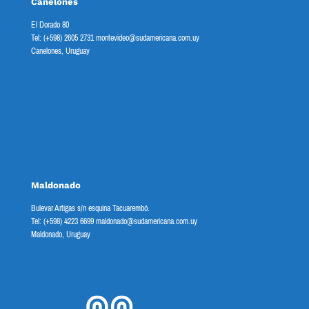
Canelones
El Dorado 80
Tel: (+598) 2605 2731 montevideo@sudamericana.com.uy
Canelones, Uruguay
Maldonado
Bulevar Artigas s/n esquina Tacuarembó.
Tel: (+598) 4223 6699 maldonado@sudamericana.com.uy
Maldonado, Uruguay