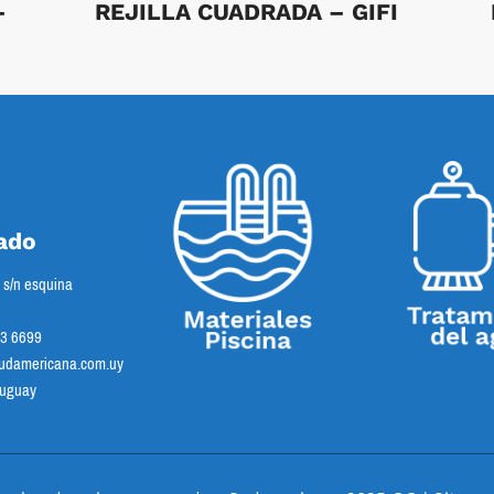
–
REJILLA CUADRADA – GIFI
ado
s s/n esquina
23 6699
damericana.com.uy
ruguay