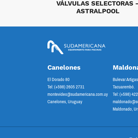
VÁLVULAS SELECTORAS 
ASTRALPOOL
Canelones
Maldon
El Dorado 80
Bulevar Artiga
Tel: (+598) 2605 2731
Tacuarembó.
montevideo@sudamericana.com.uy
Tel: (+598) 42
Canelones, Uruguay
maldonado@su
Maldonado, U