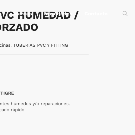
PVC HUMEDAD /
s
Marcas
Novedades
Contacto
ORZADO
cinas
,
TUBERIAS PVC Y FITTING
 TIGRE
entes húmedos y/o reparaciones.
cado rápido.