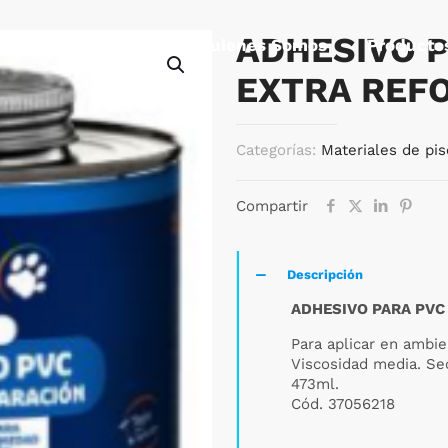
ADHESIVO 
Quienes Somos
Producto
EXTRA REF
Categorías:
Materiales de pis
Compartir
Descripción
ADHESIVO PARA PVC
Para aplicar en ambi
Viscosidad media. Se
473ml.
Cód. 37056218