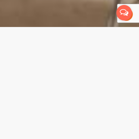
Mauris rhoncus orci in imperdiet placerat.
Vestibulum euismod nisl
suscipit ligula volutpat, a
feugiat urna maximus. Cras
massa nibh, tincidunt ut
eros a, vulputate